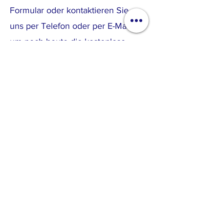
Formular oder kontaktieren Sie
uns per Telefon oder per E-Mail,
um noch heute die kostenlose
Abholung Ihres Fahrzeugs zu
vereinbaren. Geben Sie die
benötigten Informationen ein und
Andreas Ofenböck wird sich
persönlich um alles weitere für Sie
kümmern.
Jetzt Kontakt
aufnehmen
»